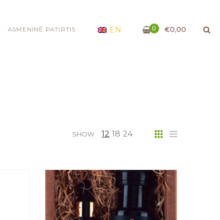
0
€
0,00
EN
ASMENINĖ PATIRTIS
12
18
24
SHOW