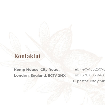
Kontaktai
Tel: +4474352507
Kemp House, City Road,
Tel: +370 603 940
London, England, EC1V 2NX
El.paštas: info@vin