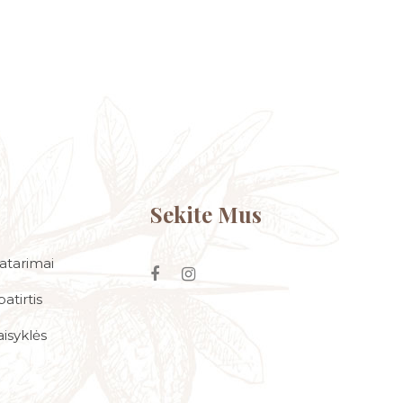
Sekite Mus
atarimai
atirtis
aisyklės