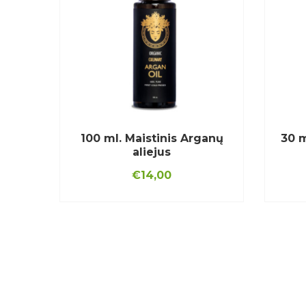
100 ml. Maistinis Arganų
30 m
aliejus
€
14,00