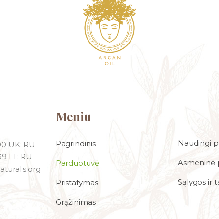
Meniu
Naudingi p
Pagrindinis
00 UK; RU
39 LT; RU
Asmeninė p
Parduotuvė
aturalis.org
Sąlygos ir t
Pristatymas
Grąžinimas