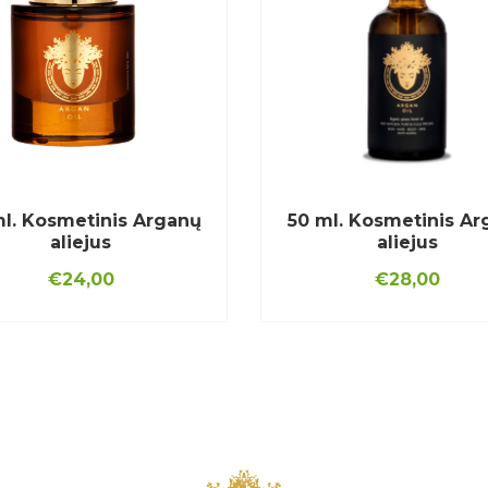
l. Kosmetinis Arganų
50 ml. Kosmetinis Ar
aliejus
aliejus
€
24,00
€
28,00