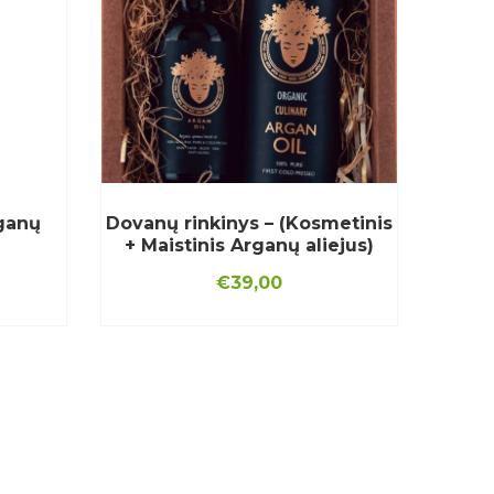
ganų
Dovanų rinkinys – (Kosmetinis
+ Maistinis Arganų aliejus)
€
39,00