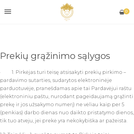
0
Prekių grąžinimo sąlygos
·
1. Pirkėjas turi teisę atsisakyti prekių pirkimo –
pardavimo sutarties, sudarytos elektroninėje
parduotuvėje, pranešdamas apie tai Pardavėjui raštu
(elektroniniu paštu, nurodant pageidaujamą grąžinti
prekę ir jos užsakymo numerį) ne vėliau kaip per 5
(penkias) darbo dienas nuo daikto pristatymo dienos,
tik tuo atveju, jei prekė yra nekokybiška ar pažeista.