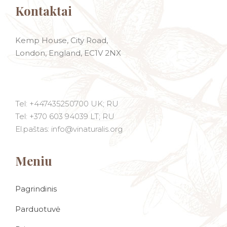
Kontaktai
Kemp House, City Road,
London, England, EC1V 2NX
Tel: +447435250700 UK; RU
Tel: +370 603 94039 LT; RU
El.paštas: info@vinaturalis.org
Meniu
Pagrindinis
Parduotuvė