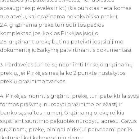
apsauginės plėvelės ir kt.) (šis punktas netaikomas
tuo atveju, kai grąžinama nekokybiška prekė);
2.4. grąžinama prekė turi būti tos pačios
komplektacijos, kokios Pirkėjas įsigijo;
2.5. grąžinant prekę būtina pateikti jos įsigijimo
dokumentą (užsakymą patvirtinantis dokumentas).
3. Pardavėjas turi teisę nepriimti Pirkėjo grąžinamų
prekių, jei Pirkėjas nesilaiko 2 punkte nustatytos
prekių grąžinimo tvarkos.
4. Pirkėjas, norintis grąžinti prekę, turi pateikti laisvos
formos prašymą, nurodyti grąžinimo priežastį ir
banko sąskaitos numerį. Grąžinamą prekę reikia
siųsti ant siuntinio pakuotės nurodytu adresu. Gavus
grąžinamą prekę, pinigai pirkėjui pervedami per 14
(keturiolika) kalendorinių dienų.