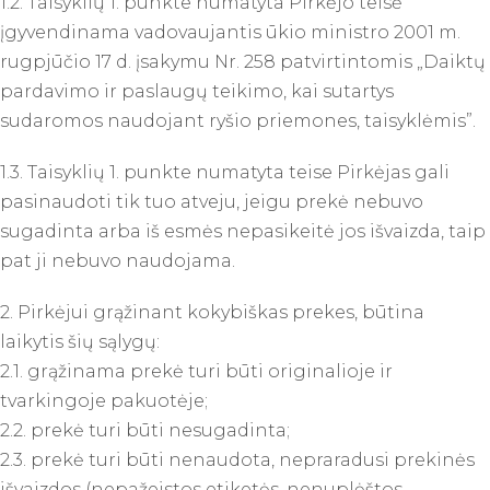
1.2. Taisyklių 1. punkte numatyta Pirkėjo teisė
įgyvendinama vadovaujantis ūkio ministro 2001 m.
rugpjūčio 17 d. įsakymu Nr. 258 patvirtintomis „Daiktų
pardavimo ir paslaugų teikimo, kai sutartys
sudaromos naudojant ryšio priemones, taisyklėmis”.
1.3. Taisyklių 1. punkte numatyta teise Pirkėjas gali
pasinaudoti tik tuo atveju, jeigu prekė nebuvo
sugadinta arba iš esmės nepasikeitė jos išvaizda, taip
pat ji nebuvo naudojama.
2. Pirkėjui grąžinant kokybiškas prekes, būtina
laikytis šių sąlygų:
2.1. grąžinama prekė turi būti originalioje ir
tvarkingoje pakuotėje;
2.2. prekė turi būti nesugadinta;
2.3. prekė turi būti nenaudota, nepraradusi prekinės
išvaizdos (nepažeistos etiketės, nenuplėštos