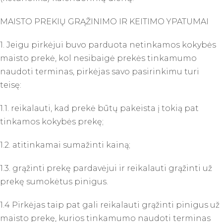
MAISTO PREKIŲ GRĄŽINIMO IR KEITIMO YPATUMAI
1. Jeigu pirkėjui buvo parduota netinkamos kokybės
maisto prekė, kol nesibaigė prekės tinkamumo
naudoti terminas, pirkėjas savo pasirinkimu turi
teisę:
1.1. reikalauti, kad prekė būtų pakeista į tokią pat
tinkamos kokybės prekę;
1.2. atitinkamai sumažinti kainą;
1.3. grąžinti prekę pardavėjui ir reikalauti grąžinti už
prekę sumokėtus pinigus.
1.4 Pirkėjas taip pat gali reikalauti grąžinti pinigus už
maisto prekę, kurios tinkamumo naudoti terminas